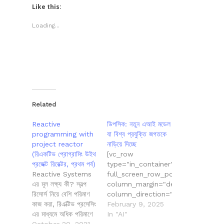
(Opens
(Opens
(Opens
(Opens
Like this:
in
in
in
in
new
new
new
new
window)
window)
window)
window)
Loading...
Related
Reactive
ডিপসিক: নতুন এআই মডেল
programming with
যা বিশ্ব প্রযুক্তি জগতকে
project reactor
নাড়িয়ে দিচ্ছে
(রিএকটিভ প্রোগ্রামিং উইথ
[vc_row
প্রজেক্ট রিয়েক্টর, প্রথম পর্ব)
type="in_container"
Reactive Systems
full_screen_row_position="middle
এর মূল লক্ষ্য কী? স্বল্প
column_margin="default"
রিসোর্স নিয়ে বেশি পরিমাণ
column_direction="default"
কাজ করা, রিএক্টিভ প্রসেসিং
column_direction_tablet="default
February 9, 2025
এর মাধ্যমে অধিক পরিমাণে
column_direction_phone="default
In "AI"