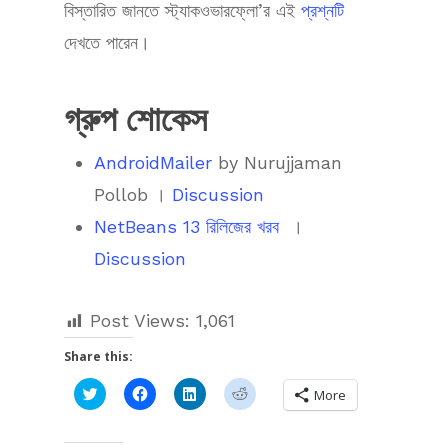
বিস্তারিত জানতে স্ট্যাকওভারফ্লো’র এই
প্রশ্নটি
দেখতে পারেন।
গ্রুপ শোকেস
AndroidMailer
by Nurujjaman
Pollob ।
Discussion
NetBeans 13 রিলিজের খরব
।
Discussion
Post Views:
1,061
Share this:
Click
Click
Click
Click
More
to
to
to
to
share
share
share
share
on
on
on
on
Twitter
Facebook
LinkedIn
Reddit